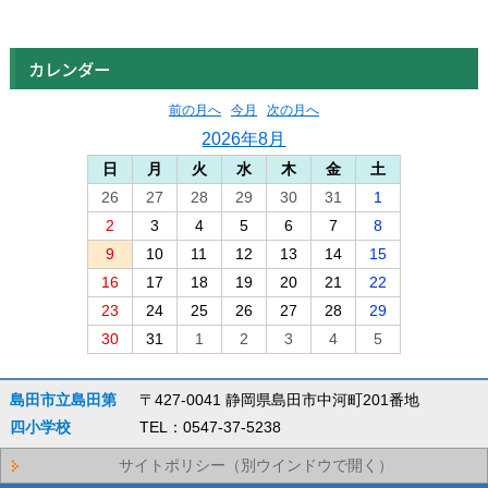
カレンダー
前の月へ
今月
次の月へ
2026年8月
日
月
火
水
木
金
土
26
27
28
29
30
31
1
2
3
4
5
6
7
8
9
10
11
12
13
14
15
16
17
18
19
20
21
22
23
24
25
26
27
28
29
30
31
1
2
3
4
5
島田市立島田第
〒427-0041 静岡県島田市中河町201番地
四小学校
TEL：0547-37-5238
サイトポリシー（別ウインドウで開く）