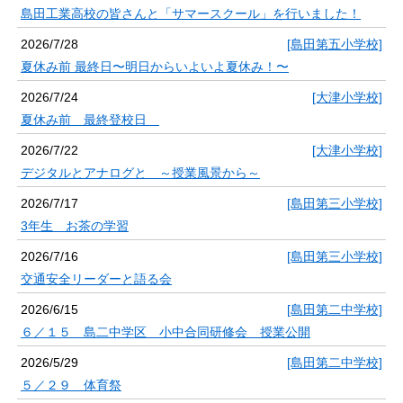
島田工業高校の皆さんと「サマースクール」を行いました！
2026/7/28
[島田第五小学校]
夏休み前 最終日〜明日からいよいよ夏休み！〜
2026/7/24
[大津小学校]
夏休み前 最終登校日
2026/7/22
[大津小学校]
デジタルとアナログと ～授業風景から～
2026/7/17
[島田第三小学校]
3年生 お茶の学習
2026/7/16
[島田第三小学校]
交通安全リーダーと語る会
2026/6/15
[島田第二中学校]
６／１５ 島二中学区 小中合同研修会 授業公開
2026/5/29
[島田第二中学校]
５／２９ 体育祭