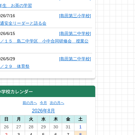
年生 お茶の学習
026/7/16
[島田第三小学校]
通安全リーダーと語る会
026/6/15
[島田第二中学校]
／１５ 島二中学区 小中合同研修会 授業公
026/5/29
[島田第二中学校]
／２９ 体育祭
小学校カレンダー
前の月へ
今月
次の月へ
2026年8月
日
月
火
水
木
金
土
26
27
28
29
30
31
1
2
3
4
5
6
7
8