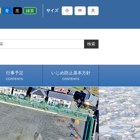
青
黒
緑茶
サイズ
小
中
大
行事予定
いじめ防止基本方針
CONTENTS
CONTENTS