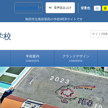
Select Language
▼
音声読み上げ
背景色
白
黄
島田市立島田第四小学校WEBサイトです
学校
学校案内
グランドデザイン
CONTENTS
CONTENTS
学校長あいさつ
学校へのアクセス