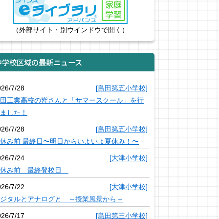
（外部サイト・別ウインドウで開く）
中学校区域の最新ニュース
026/7/28
[島田第五小学校]
田工業高校の皆さんと「サマースクール」を行
ました！
026/7/28
[島田第五小学校]
休み前 最終日〜明日からいよいよ夏休み！〜
026/7/24
[大津小学校]
夏休み前 最終登校日
026/7/22
[大津小学校]
ジタルとアナログと ～授業風景から～
026/7/17
[島田第三小学校]