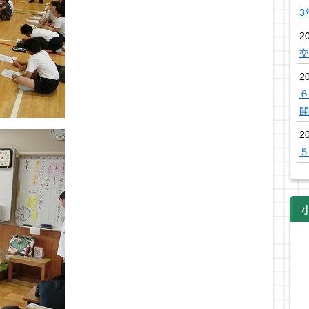
3
2
交
2
６
開
2
５