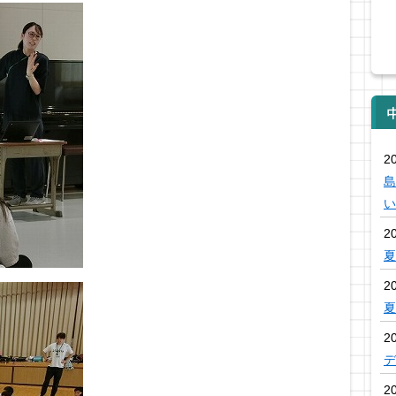
2
島
い
2
夏
2
2
デ
2