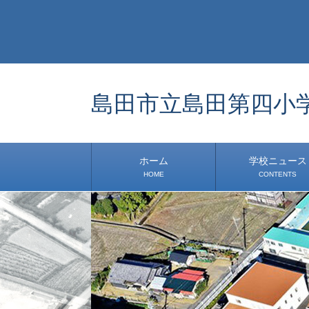
島田市立島田第四小
ホーム
学校ニュース
HOME
CONTENTS
学校から
安心・安全
1年生
2年生
3年生
4年生
5年生
6年生
事務・保健室から
児童会・部活から
研修
小中連携事業
その他