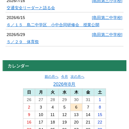
2026/7/16
[島田第三小学校]
交通安全リーダーと語る会
2026/6/15
[島田第二中学校]
６／１５ 島二中学区 小中合同研修会 授業公開
2026/5/29
[島田第二中学校]
５／２９ 体育祭
カレンダー
前の月へ
今月
次の月へ
2026年8月
日
月
火
水
木
金
土
26
27
28
29
30
31
1
2
3
4
5
6
7
8
9
10
11
12
13
14
15
16
17
18
19
20
21
22