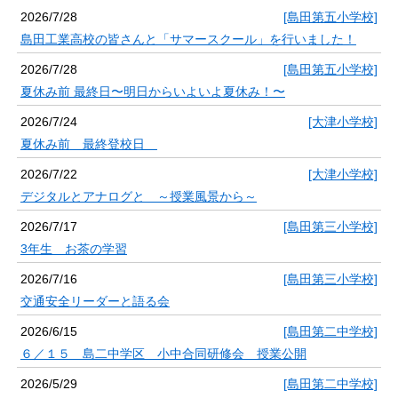
2026/7/28
[島田第五小学校]
島田工業高校の皆さんと「サマースクール」を行いました！
2026/7/28
[島田第五小学校]
夏休み前 最終日〜明日からいよいよ夏休み！〜
2026/7/24
[大津小学校]
夏休み前 最終登校日
2026/7/22
[大津小学校]
デジタルとアナログと ～授業風景から～
2026/7/17
[島田第三小学校]
3年生 お茶の学習
2026/7/16
[島田第三小学校]
交通安全リーダーと語る会
2026/6/15
[島田第二中学校]
６／１５ 島二中学区 小中合同研修会 授業公開
2026/5/29
[島田第二中学校]