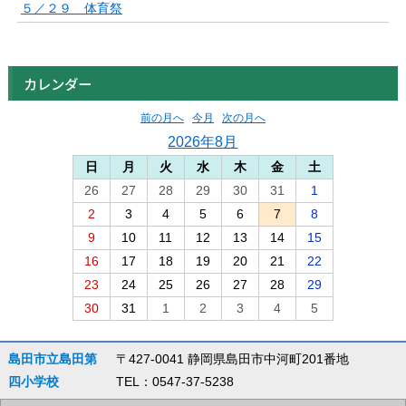
５／２９ 体育祭
カレンダー
前の月へ
今月
次の月へ
2026年8月
日
月
火
水
木
金
土
26
27
28
29
30
31
1
2
3
4
5
6
7
8
9
10
11
12
13
14
15
16
17
18
19
20
21
22
23
24
25
26
27
28
29
30
31
1
2
3
4
5
島田市立島田第
〒427-0041 静岡県島田市中河町201番地
四小学校
TEL：0547-37-5238