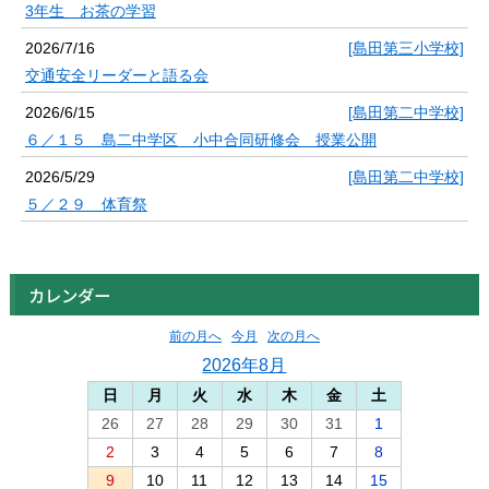
3年生 お茶の学習
2026/7/16
[島田第三小学校]
交通安全リーダーと語る会
2026/6/15
[島田第二中学校]
６／１５ 島二中学区 小中合同研修会 授業公開
2026/5/29
[島田第二中学校]
５／２９ 体育祭
カレンダー
前の月へ
今月
次の月へ
2026年8月
日
月
火
水
木
金
土
26
27
28
29
30
31
1
2
3
4
5
6
7
8
9
10
11
12
13
14
15